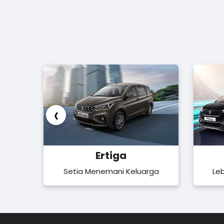
‹
Ertiga
Setia Menemani Keluarga
Le